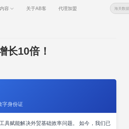
内容
关于AB客
代理加盟
数据
资讯
！
管理
干货
全球电话
即时通讯
增长10倍！
管理
统计报告
数字身份证
索，以工具赋能解决外贸基础效率问题。 如今，我们已