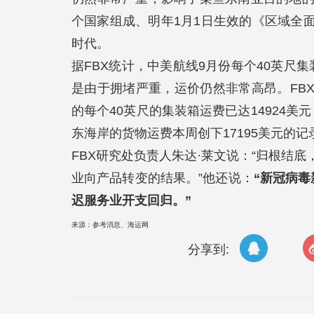
个国家组成、明年1月1日生效的《区域全
时代。
据FBX统计，中美航线9月份每个40英尺
是由于拥堵严重，运价仍然非常高昂。FB
的每个40英尺的集装箱运费已达14924美
东海岸的货物运费本周创下17195美元的记
FBX研究处负责人朱达·莱文说：“归根结
业向产品转变的结果。”他还说：
“新冠病毒
迟服务业开支回归。”
来源：参考消息、海运网
分享到: