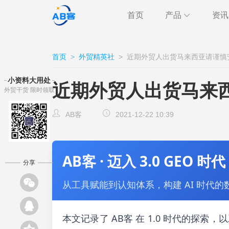
首页
产品
资讯
极速获客
海关
行业
首页
>
外贸精英社
>
近期外贸人出货马来西亚请谨慎
跨境通讯
邮件
外贸
小资料大用处
近期外贸人出货马来
外贸干货 限时领取
CRM
客户
AB客
AB客
2021-12-22 10:39
AB客 · 迈入 3.0 GEO 时代
分享
从工具赋能到认知体系，构建 AI 时代的
本文记录了 AB客 在 1.0 时代的探