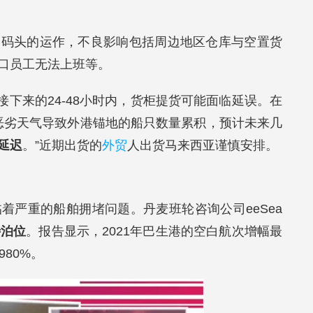
港码头的运作，不良影响包括周边地区仓库与空置货
口员工无法上班等。
接下来的24-48小时内，货柜提货可能面临延误。在
于恶劣天气导致外港锚地的船只数量累积，预计未来几
延迟
。”近期出货的
外贸
人出货马来西亚谨慎安排。
着严重的船舶拥堵问题。丹麦班轮咨询公司eeSea
待泊位
。报告显示，2021年巴生港的空白航次增幅最
80%。