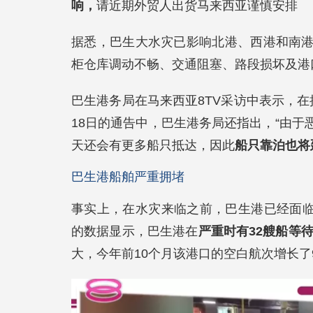
响，
请近期外贸人出货马来西亚谨慎安排
据悉，巴生大水灾已影响北港、西港和南
柜仓库调动不畅、交通阻塞、路段损坏及港
巴生港务局在马来西亚8TV采访中表示，在
18日的通告中，巴生港务局还指出，“由
天还会有更多船只抵达，因此
船只靠泊也将
巴生港船舶严重拥堵
事实上，在水灾来临之前，巴生港已经面临
的数据显示，巴生港在
严重时有32艘船等
大，今年前10个月该港口的空白航次增长了9