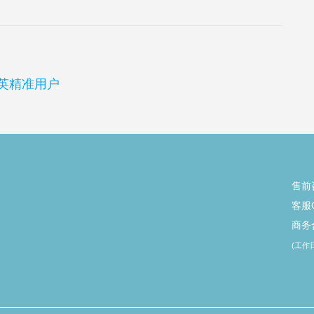
领英精准用户
售前
客服Q
商务合
(工作日 