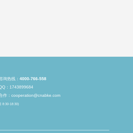
咨询热线：
4000-766-558
Q：1743899684
作：cooperation@cnabke.com
8:30-18:30)