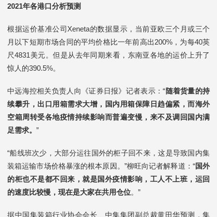
2021年各港口分析预测
根据运价基准公司Xeneta的数据显示，当前亚欧三个月或三个
月以下短期市场合同的平均价格比一年前高出200%，为每40英
尺4831美元。但是从去年同期来看，东南亚各地的运价上升了
惊人的390.5%。
中远海控相关负责人向《证券日报》记者表示：“
随着货量的持
续攀升，出口用箱需求大增，国内用箱保障日趋偏紧，而海外
空箱周转受各地疫情持续影响而普遍变慢，来不及调回国内满
足需求。
”
“船线班次少，大部分运往国外的柜子回不来，这是导致国内集
装箱运输市场价格暴涨的根本原因。”柳旺向记者解释道：“
国外
的柜也不是都不回来，就是国外疫情影响，工人不上班，运回
的速度比较慢，现在是大家在共用仓位
。”
据中国集装箱行业协会会长、中集集团副总裁黄田华预测，集