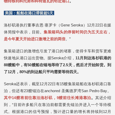
物转移到科托努和科特迪瓦的邻近港口
。
美国：船舶在港口滞留超5天
洛杉矶港执行董事吉恩·塞罗卡（Gene Seroka）12月22日在媒
体简报中表示，目前。
集装箱码头的停留时间仍为五天左右，
是今年夏天开始进口激增之前的两倍
。”
集装箱进口的激增也引发了港口的堵塞，使得卡车和货车更难
快速地从港口运出货物。据Seroka介绍，
11月到达洛杉矶港的
88艘船中，有50艘船在锚地等待了2.5天，然后才开始卸货。到
了12月，80%的到达船只平均需要等待四天。
Seroka还表示，截至12月22日有15艘集装箱船在洛杉矶港口靠
泊，但还有23艘锚泊在anchored 圣佩德罗湾San Pedro Bay。
其中14艘将前往靠泊洛杉矶，9艘前往长滩港靠泊
。
其还介绍
到，“目前许多船只在靠泊前都需要先锚泊并进入一个等待模
式。根据港口的信号预报，预计进口量的增长将持续到12月