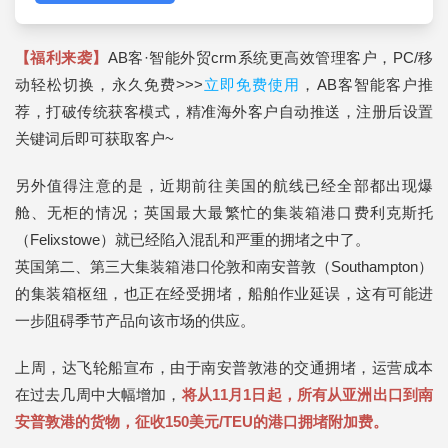
【福利来袭】
AB客·智能外贸crm系统更高效管理客户，PC/移
动轻松切换，永久免费>>>
立即免费使用
，AB客智能客户推
荐，打破传统获客模式，精准海外客户自动推送，注册后设置
关键词后即可获取客户~
另外值得注意的是，近期前往美国的航线已经全部都出现爆
舱、无柜的情况；英国最大最繁忙的集装箱港口费利克斯托
（Felixstowe）就已经陷入混乱和严重的拥堵之中了。
英国第二、第三大集装箱港口伦敦和南安普敦（Southampton）
的集装箱枢纽，也正在经受拥堵，船舶作业延误，这有可能进
一步阻碍季节产品向该市场的供应。
上周，达飞轮船宣布，由于南安普敦港的交通拥堵，运营成本
在过去几周中大幅增加，
将从11月1日起，所有从亚洲出口到南
安普敦港的货物，征收150美元/TEU的港口拥堵附加费。