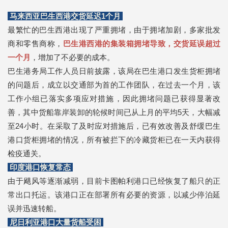
马来西亚巴生西港交货延迟1个月
最繁忙的巴生西港出现了严重拥堵，由于拥堵加剧，多家批发
商和零售商称，
巴生港西港的集装箱拥堵导致，交货延误超过
一个月
，增加了不必要的成本。
巴生港务局工作人员日前披露，该局在巴生港口发生货柜拥堵
的问题后，成立以交通部为首的工作团队，在过去一个月，该
工作小组已落实多项应对措施，因此拥堵问题已获得显著改
善，其中货船靠岸装卸的轮候时间已从上月的平均5天，大幅减
至24小时。在采取了及时应对措施后，已有效改善及舒缓巴生
港口货柜拥堵的情况，所有被拦下的冷藏货柜已在一天内获得
检疫通关。
印度港口恢复常态
由于飓风等逐渐减弱，目前卡图帕利港口已经恢复了船只的正
常出口托运。该港口正在部署所有必要的资源，以减少停泊延
误并迅速转船。
尼日利亚港口大量货船受困