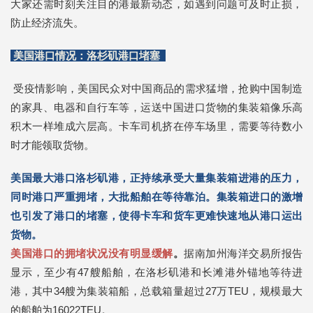
大家还需时刻关注目的港最新动态，如遇到问题可及时止损，
防止经济流失。
美国港口情况：洛杉矶港口堵塞
受疫情影响，美国民众对中国商品的需求猛增，抢购中国制造
的家具、电器和自行车等，运送中国进口货物的集装箱像乐高
积木一样堆成六层高。卡车司机挤在停车场里，需要等待数小
时才能领取货物。
美国最大港口洛杉矶港，正持续承受大量集装箱进港的压力，
同时港口严重拥堵，大批船舶在等待靠泊。集装箱进口的激增
也引发了港口的堵塞，使得卡车和货车更难快速地从港口运出
货物。
美国港口的拥堵状况没有明显缓解
。
据南加州海洋交易所报告
显示，至少有47艘船舶，在洛杉矶港和长滩港外锚地等待进
港，其中34艘为集装箱船，总载箱量超过27万TEU，规模最大
的船舶为16022TEU。