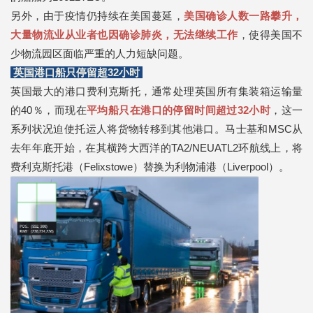
另外，由于疫情仍持续在美国蔓延，
美国确诊人数一路攀升，
大量物流业从业者也因确诊肺炎，无法继续工作
，使得美国不
少物流园区面临严重的人力短缺问题。
英国港口船只停留超32小时
英国最大的港口费利克斯托，通常处理英国所有集装箱运输量
的40％，而现在
平均船只在港口的停留时间超过32小时
，这一
系列状况迫使托运人将货物转移到其他港口。马士基和MSC从
去年年底开始，在其横跨大西洋的TA2/NEUATL2环航线上，将
费利克斯托港（Felixstowe）替换为利物浦港（Liverpool）。