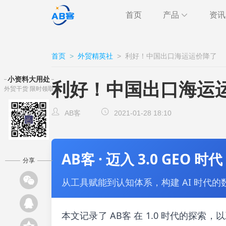
首页
产品
资讯
极速获客
海关
行业
首页
>
外贸精英社
>
利好！中国出口海运运价降了
跨境通讯
邮件
外贸
小资料大用处
利好！中国出口海运
外贸干货 限时领取
CRM
客户
AB客
AB客
2021-01-28 18:10
AB客 · 迈入 3.0 GEO 时代
分享
从工具赋能到认知体系，构建 AI 时代的
本文记录了 AB客 在 1.0 时代的探