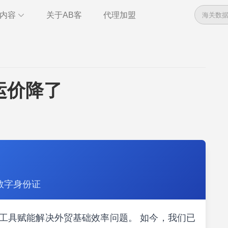
内容
关于AB客
代理加盟
数据
资讯
管理
干货
全球电话
即时通讯
运价降了
管理
统计报告
数字身份证
索，以工具赋能解决外贸基础效率问题。 如今，我们已