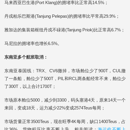
马来西亚巴生港(Port Klang)的拥堵率比正常高14.5%；
丹戎柏乐巴斯港(Tanjung Pelepas)的拥堵率比平常高29.9%；
雅加达的集装箱枢纽丹戎不碌港(Tanjung Priok)比正常高6.7%；
马尼拉的拥堵率也增长6.5%。
东南亚多个航班取消：
东南亚泰国线：TRX、CV6撤掉，市场舱位少了900T，CUL撤
了一条船，舱位少了500T，PIL和RCL两条船经常不来，舱位少
了300T，以上合计1700T；
市场原本舱位5000，减少到3300，码头塞港4天，原来14天一个
来回，变成18天，运力减少22%变成2574Teus每周；
市场货量正常3500Teus，现在旺季4K每周，缺口1400Teus，占
比36%，货物积压比率不断上升。相关阅读：
海运价不断上