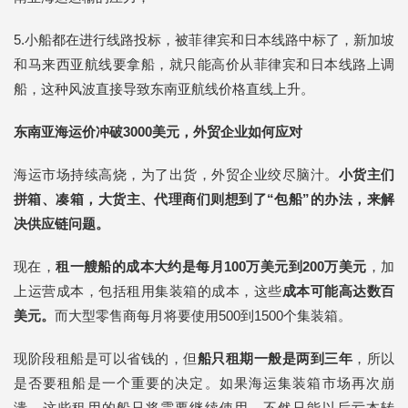
5.小船都在进行线路投标，被菲律宾和日本线路中标了，新加坡
和马来西亚航线要拿船，就只能高价从菲律宾和日本线路上调
船，这种风波直接导致东南亚航线价格直线上升。
东南亚海运价冲破3000美元，外贸企业如何应对
海运市场持续高烧，为了出货，外贸企业绞尽脑汁。
小货主们
拼箱、凑箱，大货主、代理商们则想到了“包船”的办法，来解
决供应链问题。
现在，
租一艘船的成本大约是每月100万美元到200万美元
，加
上运营成本，包括租用集装箱的成本，这些
成本可能高达数百
美元。
而大型零售商每月将要使用500到1500个集装箱。
现阶段租船是可以省钱的，但
船只租期一般是两到三年
，所以
是否要租船是一个重要的决定。如果海运集装箱市场再次崩
溃，这些租用的船只将需要继续使用，不然只能以后亏本转